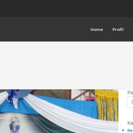
MPN 1 ENDE SELATAN BERJALAN LANCA...
r Penerimaan Rapor Sekaligus T...
HAN GURU SMP NEGERI 1 ENDE SELATA...
MBANGUNAN MUSHOLA RAUDATUL JANNAH ...
LAR SUMATIF AKHIR TAHUN BERBASIS...
Home
Profil
SELATAN LULUS 100%, PENYERAHAN A...
ANAMKAN KARAKTER PEDULI BERBAGI M...
P NEGERI 1 ENDE SELATAN...
TAHAP PENGECORAN PEMBANGUNAN MUSHOL...
 ENDE SELATAN RESMI DIBUKA, SESU...
Pe
Ka
Be