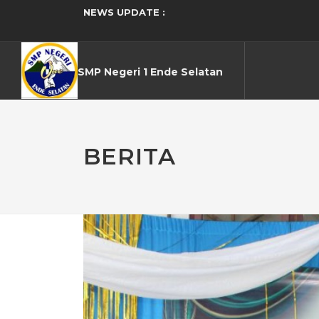
NEWS UPDATE :
PERTAMA KALI DARING, SPMB S
SMP Negeri 1 Ende Selatan Gela
TINGKATKAN KOMPETENSI, PULU
PELETAKAN BATU PERTAMA PE
SMP NEGERI 1 ENDE SELATAN GE
SMP Negeri 1 Ende Selatan
144 MURID SMP NEGERI 1 ENDE 
SMP NEGERI 1 ENDE SELATAN T
PERINGATAN HARI KARTINI DI SM
KERJA BAKTI SISWA DUKUNG 
MPLS RAMAH 2026 SMP NEGERI 1
BERITA