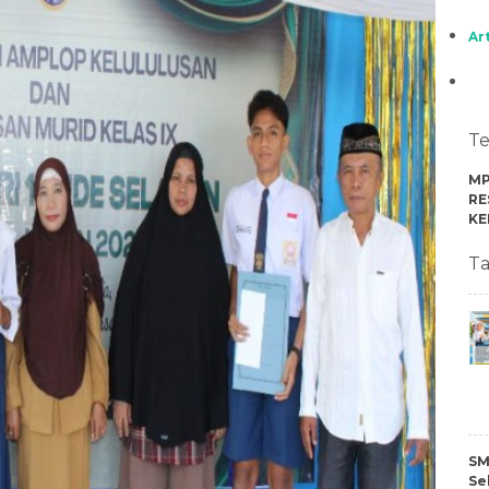
Ar
Te
MP
RE
KE
Ta
SM
Se