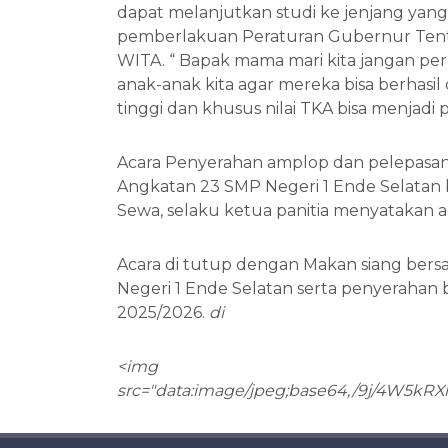
dapat melanjutkan studi ke jenjang yang
pemberlakuan Peraturan Gubernur Tentan
WITA. “ Bapak mama mari kita jangan p
anak-anak kita agar mereka bisa berhasi
tinggi dan khusus nilai TKA bisa menjadi
Acara Penyerahan amplop dan pelepasan 
Angkatan 23 SMP Negeri 1 Ende Selatan 
Sewa, selaku ketua panitia menyatakan aca
Acara di tutup dengan Makan siang ber
Negeri 1 Ende Selatan serta penyerahan
2025/2026.
di
<img src="data:image/jpeg;base64,/9j/4W5kRXhpZgAASUkqAAgAAAAMAA8BAgAGAAAAngAAABABAgAQAAAApAAAABIBAwABAAAAAQAAABoBBQABAAAAxAAAABsBBQABAAAAzAAAACgBAwABAAAAAgAAADIBAgAUAAAA1AAAADsBAgABAAAAAAAAABMCAwABAAAAAgAAAJiCAgABAAAAAAAAAGmHBAABAAAAaAEAACWIBAABAAAAKiEAACwoAABDYW5vbgBDYW5vbiBFT1MgMzAwMEQAAAAAAAAAAAAAAAAAAAAAAEgAAAABAAAASAAAAAEAAAAyMDI2OjA2OjAyIDA4OjQ0OjM3AAAAAAAAAAAAAAAAAAAAAAAAAAAAAAAAAAAAAAAAAAAAAAAAAAAAAAAAAAAAAAAAAAAAAAAAAAAAAAAAAAAAAAAAAAAAAAAAAAAAAAAAAAAAAAAAAAAAAAAAAAAAAAAAAAAAAAAAAAAAAAAAAAAAAAAAAAAAAAAAAAAAAAAAAAAAJgCaggUAAQAAADYDAACdggUAAQAAAD4DAAAiiAMAAQAAAAcAAAAniAMAAQAAAMgAAAAwiAMAAQAAAAIAAAAyiAQAAQAAAMgAAAAAkAcABAAAADAyMzADkAIAFAAAAEYDAAAEkAIAFAAAAFoDAAABkQcABAAAAAECAwABkgoAAQAAAG4DAAACkgUAAQAAAHYDAAAEkgoAAQAAAH4DAAAHkgMAAQAAAAUAAAAJkgMAAQAAABAAAAAKkgUAAQAAAIYDAAB8kgcAtBsAAI4DAACGkgcACAEAAEIfAACQkgIAAwAAADIwAACRkgIAAwAAADIwAACSkgIAAwAAADIwAAAAoAcABAAAADAxMDABoAMAAQAAAAEAAAACoAMAAQAAAEAUAAADoAMAAQAAAIANAAAFoAQAAQAAAEogAAAOogUAAQAAAGggAAAPogUAAQAAAHAgAAAQogMAAQAAAAIAAAABpAMAAQAAAAAAAAACpAMAAQAAAAAAAAADpAMAAQAAAAAAAAAGpAMAAQAAAAAAAAAwpAIAAQAAAAAAAAAxpAIADQAAAJggAAAypAUABAAAALggAAA0pAIAGgAAANggAAA1pAIADAAAAB4hAAAAAAAAAQAAAGQAAAA4AAAACgAAADIwMjY6MDY6MDIgMDg6NDQ6MzcAMjAyNjowNjowMiAwODo0NDozNwAAoAYAAAABAAAABQAAAAEAAAAAAAEAAAA3AAAAAQAAACUAAQADADEAAABQBQAAAgADAAQAAACyBQAAAwADAAQAAAC6BQAABAADACIAAADCBQAABgACABAAAAAGBgAABwACABgAAAAmBgAACQACACAAAAA+BgAADQAHAAAGAABeBgAAEAAEAAEAAAAiBACAEwADAAQAAABeDAAAGQADAAEAAAABAAAAJgADADAAAABmDAAANQAEAAQAAADGDAAAkwADABwAAADWDAAAlQACAEYAAAAODQAAlgACABAAAABUDQAAlwAHAAAEAABkDQAAmAADAAQAAABkEQAAmQAEAC8AAABsEQAAmgAEAAUAAAAoEgAAoAADAA4AAAA8EgAAqgADAAYAAABYEgAAtAADAAEAAAABAAAA0AAEAAEAAAAAAAAA4AADABEAAABkEgAAAUADAEkFAACGEgAACEADAAMAAAAYHQAACUADAAMAAAAeHQAAEEACACAAAAAkHQAAEUAHAPwAAABEHQAAEkACACAAAABAHgAAFUAHAHQAAABgHgAAFkAEAAYAAADUHgAAF0AEAAIAAADsHgAAGEAEAAMAAAD0HgAAGUAHAB4AAAAAHwAAIEAEAAcAAAAeHwAAAAAAAGIAAgAAAAMAAAABAAAAAAAAAAEAAAAIAAAAAAAAAP9/DwADAAIAAAAAAP//NQA3ABIAAQCgAEwBAAAAAAAAAAD///////8AAAAAAAAAAP////8AAAAA/3////////8AAP//AAA3AMYi6kwAAAAAAAAAAEQAAADAALAAoADUAAAAAAADAAAACAAIAJsAAAAAAAAAAAAAAAEAAAAAAKAA0ACGAAAAAAD4AP//////////AAAAAAAAQ2Fub24gRU9TIDMwMDBEAAAAAAAAAAAAAAAAAAAAAABGaXJtd2FyZSBWZXJzaW9uIDEuMC4xAAAAAAAAAAAAAAAAAAAAAAAAAAAAAAAAAAAAAAAAAAAAAKqqbDBtMFAAhoQAAwAAAAAAAAEAAAYAAACbknB3dwA3AGcAAAAAAAAAAIEDAAAAAbu7AQEAAAAAAAEAAAAAAAAAAAAAAAAAAAAAAAD+AAAAAoAAAAAAAIAAAg8AtgAMzMwMAAAAAwAAAAEAAAAAAAAAAAAAAAH/AQAAAAAAAAAAAFAUAAAAAAAAAAAAAAEAAAABAAAAAQAAAAMAAAADAAAAAwAAAAAAAAABAAAAAAAAAAAAAACHAAAAAQAAAAEAAAABAAAADAAAAAAAAAAAAAAAAAAAAAAAAAAAAAAAAAAAAAAAAAABMFsANQASADeRZZI/AP///////wIAAAAAAAAAAAAAAAAAAAAAAAAAAAAAAAAAAAAAAAAAKBQAAHQNAAAAAAAAAAAAAAgEAACwAgAA0AIAAOABAAAAAAAAAAAAANACAADgAQAA0AIAAOABAAAAAAAAAAAAANACAADgAQAAAAAAAAAAAAABAAAAAAAAAAAAAAAAAAAAAAAAAAAAAAAAAAAAAAIKAgABAAEBAAIAAAAAAAAAAAAxLjAuMQAxQigxMykAhgAAAAAAAAAAAAAAAAAAAAAAAAAAAAAAAAAAAAAAAAAAAACOAAAAZAAAAGQAAAAAAAAAbB4AAAAAAABkAAAAZQAAAGQAAAAIAAAACAAAAAgAAAAIAAAAAQAAAAAAAAAAAAAAAAAAAAAAAAAAAAAAAAAAAAAAAAAAAAAA3gEABAAEowIAAAAAAAAAAAAAAAAAAAAAAAAAAAAAAAAAAAAAAAAAAAAAAADeAQAEAASjAgAAAAAAAAAAAAAAAAAAAAAAAAAAAAAAAAAAAAAAAAAAAAAAAN4BAAQABKMCAAAAAAAAAAAAAAAAAAAAAAAAAAAAAAAAAAAAAAAAAAAAAAAA3gEABAAEowIAAAAAAAAAAAAAAAAAAAAAAAAAAAAAAAAAAAAAAAAAAAAAAADeAQAEAASjAgAAAAAAAAAAAQAAAAAAAAAAAAAAAAAAAAAAAAABAAAAAAAAAAMAAAAAAAAAAAAAAO++rd7vvq3eAAAAAAIAAAAAAAAAAAAAAO++rd7vvq3eAAAAAAQAAAAAAAAAAAAAAO++rd7vvq3eAAAAAAAAAAAAAAAAAAAAAO++rd7vvq3eAAAAAAAAAAAAAAAAAAAAAO++rd7vvq3eAAAAAAMAAADvvq3e776t3gAAAAAAAAAAAAAAAAIAAAAAAAAAAAAAAO++rd7vvq3eAAAAAAMAAAAAAAAAAAAAAAAAAAAAAAAAAAAAAAMAAAAAAAAAAAAAAAAAAAAAAAAAAAAAAAMAAAAAAAAAAAAAAAAAAAAAAAAAhwCHAIcAAAD//////////wAAAAAAAAAAAAAAAAAAAAAAAAAAAAAAAAAAAAAAAAAAAAQABAAEAAQAAAAAAAAAAAAAAAAAAAAAAAAAAAAAAAAAAAAAAAAAAAAEAAQABAAEAAAAAAAAAAAAAAAAAAAAAAAAAAAAAAAAAAAAAAAAAAAABAAEAAQABAAAAAAAAAAAAAAAAAAAAAAAAAAAAAAAAAAAAAAAAAAAAAQABAAEAAQAAAAAAAAAAAAAAAAAAAAAAAAAAAAAAAAAAAAAAAAAAAAEAAQABAAEAAAAAAAAAAD1lx5qzAAAAAQAAAAAAAAABAAAAAAAAAAEAAAAAAAAAAAAABAAAAAAAAAAAAAAAACYMgAAYNwAAAAAAAAAAAAAAAAAAAAAAAAAAAAAAAAAAAAAAAAAAAAAAAAAAAAAAAAAAAAAAAAAAAAAAAAAAAAAAAAAAAAAAAD/AAAAAAAAAAAAAAAAAAAAAAAAAAAAAAAAAAAAAAAAAAAAAAAAAAAAAAAAAAAAAAAAAAAAAAAAAAAAAAAAAAAAAAAAAAAAAAAAAAAAAAAAAAAAAAAAAAAAAAAAAAAAAAAAAAAAAAAAAAAAAAAAAAAAAAAAAAAAAAAAAAAAAAAAAAAAAAAAAAAAAAAAAAAAAAAAAAAAAAAAAAAAAAAAAAAAAAAAAAAAAAAAAAAAAAAAAAAAAAAAAAAAAAAAAAAAAAAAnwAHAHAAYAAEAAkACQBAFIANQBSADbUAgQCBAIEA3gCBAIEAgQC1AHUArACsAKwA4ACsAKwArAB1AAAAufxHA476AAByBbn8RwMAAOcCiQGJAQAAAAAAAHf+d/4Z/dEB/wEAAP//EAAAAKQBAAAIAAAAAAAAADgAAAAAAAAAAAAAAAAAAAAAAAAAAAAAAAAAAAD/////cAAAAAAAAAAPArYAAAAAAAAAAAD//wAARUYtUzE4LTU1bW0gZi8zLjUtNS42IElJSQAAAAAAAAAAAAAAAAAAAAAAAAAAAAAAAAAAAAAAAAAAAAAAAAAAAAAAAAAAAE1BNDM4NDA0OAAAAAAAAAAAAAAAAAAAAAAAAAAAAAAAAAAAAAAAAAAAAAAAAAAAAAAAAAAAAAAAAAAAAAAAAAAAAAAAAAAAAAAAAAAAAAAAAAAAAAAAAAAAAAAAAAAAAAAAAAAAAAAAAAAAAAAAAAAAAAAAAAAAAAAAAAAAAAAAAAAAAAAAAAAAAAAAAAAAAAAAAAAAAAAAAAAAAAAAAAAAAAAAAAAAAAAAAAAAAAAAAAAAAAAAAAAAAAAAAAAAAAAAAAAAAAAAAAAAAAAAAAAAAAAAAAAAAAAAAAAAAAAAAAAAAAAAAAAAAAAAAAAAAAAAAAAAAAAAAAAAAAAAAAAAAAAAAAAAAAAAAAAAAAAAAAAAAAAAAAAAAAAAAAAAAAAAAAAAAAAAAAAAAAAAAAAAAAAAAAAAAAAAAAAAAAAAAAAAAAAAAAAAAAAAAAAAAAAAAAAAAAAAAAAAAAAAAAAAAAAAAAAAAAAAAAAAAAAAAAAAAAAAAAAAAAAAAAAAAAAAAAAAAAAAAAAAAAAAAAAAAAAAAAAAAAAAAAAAAAAAAAAAAAAAAAAAAAAAAAAAAAAAAAAAAAAAAAAAAAAAAAAAAAAAAAAAAAAAAAAAAAAAAAAAAAAAAAAAAAAAAAAAAAAAAAAAAAAAAAAAAAAAAAAAAAAAAAAAAAAAAAAAAAAAAAAAAAAAAAAAAAAAAAAAAAAAAAAAAAAAAAAAAAAAAAAAAAAAAAAAAAAAAAAAAAAAAAAAAAAAAAAAAAAAAAAAAAAAAAAAAAAAAAAAAAAAAAAAAAAAAAAAAAAAAAAAAAAAAAAAAAAAAAAAAAAAAAAAAAAAAAAAAAAAAAAAAAAAAAAAAAAAAAAAAAAAAAAAAAAAAAAAAAAAAAAAAAAAAAAAAAAAAAAAAAAAAAAAAAAAAAAAAAAAAAAAAAAAAAAAAAAAAAAAAAAAAAAAAAAAAAAAAAAAAAAAAAAAAAAAAAAAAAAAAAAAAAAAAAAAAAAAAAAAAAAAAAAAAAAAAAAAAAAAAAAAAAAAAAAAAAAAAAAAAAAAAAAAAAAAAAAAAAAAAAAAAAAAAAAAAAAAAAAAAAAAAAAAAAAAAAAAAAAAAAAAAAAAAAAAAAAAAAAAAAAAAAAAAAAAAAAAAAAAAAAAAAAAAAAAAAAAAAAAAAAAAAAAAAAAAAAAAAAAAAAAAAAAAAAAAAAAAAAAAAAAAAAAAAAAAAAAAAAAAAAAAAAAAAAAAAAAAAAAAAAAAAAAAAAAAAAAAAAAAAAAAAAAAAAAAAAAAAAAAAAAAAAAAAAAAAAAAAAAAAAAAAAAAAAAAAAAAAAAAAAAAAAAAAAAAAAAAAAAAAAAAAAAAAAAAAAAAAAAAAAAAAAAAAAAAAAAAAAAAAAAAAAAAAAAAAC8AAAABAAAAAEAAAAsAAAAAwAAAAEBAAABAAAAAAAAAAMBAAABAAAAAAAAAA8BAAABAAAAAAAAAAIAAAAsAAAAAwAAAAECAAABAAAAAAAAAAICAAABAAAAAAAAAAMCAAABAAAAAAAAAAMAAAAUAAAAAQAAAA4FAAABAAAAAAAAAAQAAAA4AAAABAAAAAEHAAABAAAAAAAAAAQHAAABAAAAAAAAAA4HAAABAAAAAAAAABEIAAABAAAAAAAAAAAAAABAFAAAgA0AAAAAAAAAAAAAHAAAAAIAAAAAAAAAAAAAAP//UBSHAAAAAAAAAAwAOQIABAAEQwIAACIA4BS8DQEAAQCYADgA1xS3DQAAAAAAAAAAAAAAAAAAAAAOANwCAAQABGcBDwIABAAEBgJ8AQAEAAT6AiwHQQlHCUsDPwYfCyILwQXaAgYHCQdmBQAAAQD8AP0A/AAAAEAFfAt4C9sGRALMAMsAHgBbAAcCBQKdAswEVQhaCHgBcwaCDYcNUAjgAvcA9QAlAHMAYwJlAjUDEwYLCg8KzwFGCAAEAAR0BcQWRggABAAEdAXEFkYIAAQABHQFxBZGCAAEAAR0BcQWAAQABAAEAARoEAAEAAQABAAEaBBGCAAEAAR0BcQWRggABAAEdAXEFkYIAAQABHQFxBZGCAAEAAR0BcQWRggABAAEdAXEFkQI/wMABHUFxBZECP8DAAR1BcQWAAAAAAAAAAAAAOAHAAQABOMFUBQVCQAEAAQABVgbdggABAAEaQVwF6wFAAQABOMIgAzlBgAEAARyCJEO4AcABAAE4wVFFMoIAAQABFcFlBjgBwAEAATjBUUU4AcABAAE4wVFFOAHAAQABOMFRRTgBwAEAATjBUUU4AcABAAE4wVFFMYDAAQABNEDPRDGAwAEAATRAz0QxgMABAAE0QM9EMYDAAQABNEDPRDGAwAEAATRAz0QRggABAAEdAXEFkYIAAQABHQFxBZGCAAEAAR0BcQWAAQABAAEAARoEAAEAAQABAAEaBBGCAAEAAR0BcQWRggABAAEdAXEFjUIAAQABI0FNRYxCP4DAASKBTUWpf6KAcoDlCq3/pEBsgMQJ+b+pwFzA2wgG//DATMDWBtV/+QB9QJwF3H/9QHXAuAVkf8IArgCUBTD/yUCgwJcEgAATwJLAmgQOAB4Ah8C2A5oAJ8C+AGsDaMA0gLNAYAM2AD+AqcBuAsDATADkQHwCnABtQNbAWAJ9AERCCAI/gf+B/4H/gcAAAAAAAAAAAAAAAAAAAAAAAAAAAAAAAAAAAAAAAAAAAAAAAAAAAAAAAAAAAAAAAAAAAAAAAAAAAAAAAAAAAAAAAAAAAAAAAAAAAAAAAAAAAAAAAAAAAAAAAAAAAAAAAAAAAAAAAAAAAAAAAAAAAAAAAAAAAAAAAAAAAAAAAAAAAoAKAB2ALQCaQB1AcIAPQEJAZ0AXwAvAA4ABgAmAAAAwQE8A74IpSTsAlMHGQPkC/ISqA1nCJYBKQAVAGgAHwCeApAGVw5FH7MADgHSAPwDYAk4CB0HCQEPAAcACQADAAYa7ShvMIBnOggtClcHpwc2E7EOfRRiCOQDfwN3BgQAAAAAAAAAAIAAAAAEAAQABMAKmA/qG8IQrP83APsQRg9MAM7/Eg8AAAABAgD96QQAsdoEAK/OAgAvzgAEAAQABAAAAAAAAAAAAAD/HwAB/x8AAQAAAAAAApoCxAHeAaMCigFGAwAAAAAAAAAAAwAiAEIAYQCBAKAAwADfAP8AAAAgAEMAZACEAKIAwADfAP8AAQAAAG0AAAAQACAAQABgAIAAwAAAAO3/7f/w/+3/8P8AAOgD6wPrA+kD7APoA8oDiAQAAP0H/Qf+B/4HAAD2OhAnAAAAAAAAAAAAAAAAAAAAAAAAAAAAAAAAAAAAAAAAAAAAAAAAAAAAAAAAAAAAAAAAAAAAAAAAAAAAAAAAAAAAAAAAAAAAAAAAAAAAAAAAAAAAAAAAAAAAAAAAAAAAAAAAAAAAAAAAAAAAAAAAAAAAAAAAAAAAAAAAAAAAAAAAAAAAAAAAAAAAAAAAAAAAAAAAAAAAAAAAAAAAAAAAAAAAAAAAAAAAAAAAAAAAAAAAAAAAAAAAAAAAAAAAAAAAAAAAAAAAAAAAAAAAAAAAAAAAAAAAAAAAAAAAAAAAAAAAAAAAAAAAAAAAAAAAAAAAAAAAAAAAAAAAAAAAAAAAAAAAAAAAAAAAAAAAAAAAAAAAAAAAAAAAAAAAAAAAAAAAAAAAAAAAAAAAAAAAAAAAAAAAAAAAAAAAAAAAAAAAAAAAAAAAAAAAAAAAAAAAAAAAAAAAAAAAAAAAAAAAAAAAAAAAAAAAAAAAAAAAAAAAAAAAAAAAAAAAAAAAAAAAAAAAAAAAAAAAAAAAAAAAAAAAAAAAAAAAAAAAAAAAAAAAAAAAAAAAAAAAAAAAAAAAAAAAAAAAAAAAAAAAAAAAAAAAAAAAAAAAAAAAAAAAAAAAAAAAAAAAAAAAAAAAAAAAAAAAAAAAAAAAAAAAAAAAAAAAAAAAAAAAAAAAAAAAAAAAAAAAAAAAAAAAAAAAAAAAAAAAAAAAAAAAAAAAAAAAAAAAAAAAAAAAAAAAAAAAAAAAAAAAAAAAAAAAAAAAAAAAAAAAAAAAAAAAAAAAAAAAAAAAAAAAAAAAAAAAAAAAAAAAAAAAAAAAAAAAAAAAAAAAAAAAAAAAAAAAAAAAAAAAAAAAAAAAAAAAAAAAAAAAAAAAAAAAAAAAAAAAAAAAAAAAAAAAAAAAAAAAAAAAAAAAAAAAAAAAAAAAAAAAAAAAAAAAAAAAAAAAAAAAAAAAAAAAAAAAAAAAAAAAAAAAAAAAAAAAAAAAAAAAAAAAAAAAAAAAAAAAAAAAAAAAAAAAAAAAAAAAAAAAAAAAAAAAAAAAAAAAAAAAAAAAAAAAAAAAAAAAAAAAAAAAAP//AAAKAF0A0gAAAQABAAEAAQABAAAKAGIA0gAAAQABAAEAAQABYABdAG4AIwAfANoA2gAHAE4AXwBiAIwAkQCtAOsAAAAAAAAAAAAAAAAAAAAAAAAAAAAAAAAAAAAAAAAAAAAAAAAAAAAAAAAAAAAAAAAAWgBgAIUAkACqAOoAAAAAAAAAAAAAAAAAAAAAAAAAAAAAAAAAAAAAAAAAAAAAAAAAAAAAAAAAAAAAAAAAAAAAAAAAgQAAAN0DEQAAAD8AKwITAQAA/QK5AAAAQAEAAAAAAAAAAAAAAAAAAAAAtQUABBkDAAAAAAAAAAAAAAAAKwBTAD0AAAAAAAAAAAAAAAAAZADlAQAEAAQHAwAA1wMRAAAAAAAAAAAAPwCIAE0AawAjAEoAOgAeauaXBQA1ADAA/wAAAAAAAAAAAAAAAAAAAAAAAAAAAAAAAAAAAAAAAAAAAAAAAAAAAAAAAAAAAAAAAAAAAAAAHwBBAGQAgwChAMAA3wD/AAAAAAAAAAAAAAAAAAAAAAAAAGQAAABiAB8A2gAAAAAAAAAAAAAAAAAAACAAQwBkAIQAogDAAN8A/wAHAAwAFgAgADIASQBhAIEAnQCxAMQAzADWANsA2QDPAMYAwwC/AL4AwADBAL8AuQCyAKkAnQCXAI0AhgB+AHYAbwBsAGkAZABgAFwAWABYAFcAVQBRAEsASQBPAFUASwBCADwAOAA5ADcALwAdABQAEgARABEADwALAAgABwADAP8ABwCIAE0AHmrmlwAAAAAAAAAAAAA1AP8AMAAfAi4BAAAcA7wAAABAAQAAAABrAAAAGQAKAAAAZAAAAAAAAAAAAAAAAAAMAAAAAABkAAAAZAAAAAAAZABkAGQAAAAoAGQAZAAAAAAAGQBkAAAADAABABkAAABkAAAAiABNAB5q5pcAAAAAAAAAAAAANQD/ADAA1wMRAAAAAAAAAAAAPwAeauaXBQCIAAAAAAAAABkAAABkAAAAAAAgAEMAZACEAKIAwADfAP8AAAAAAOUBAAQABAcDAACHAIcAhwAAAAAAAAAAAAA