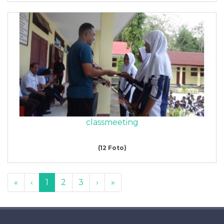
classmeeting
(12 Foto)
«
‹
1
2
3
›
»