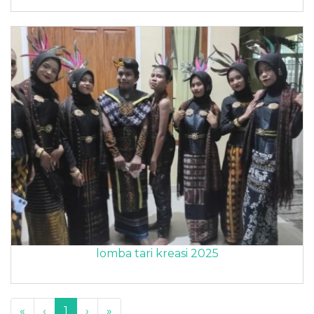
lomba tari kreasi 2025
«
‹
1
›
»