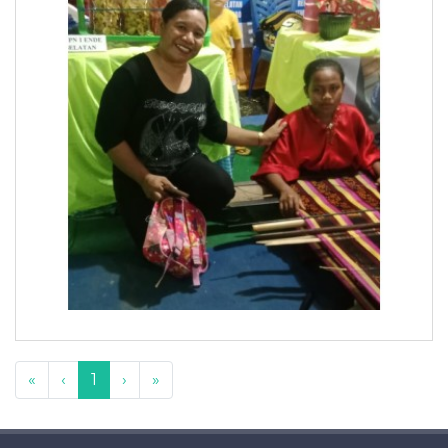
«
‹
1
›
»